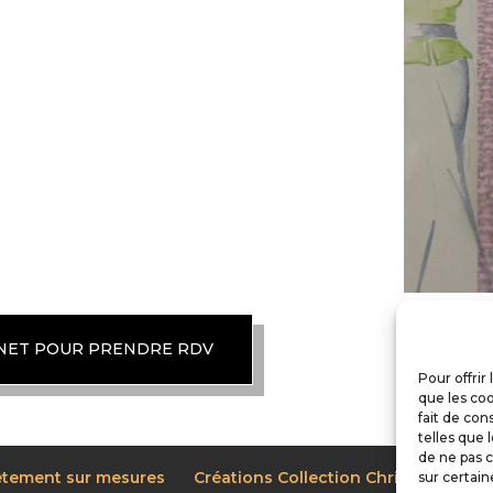
GNET POUR PRENDRE RDV
Pour offrir
que les coo
fait de con
telles que 
de ne pas c
êtement sur mesures
Créations Collection Christine
A 
sur certain