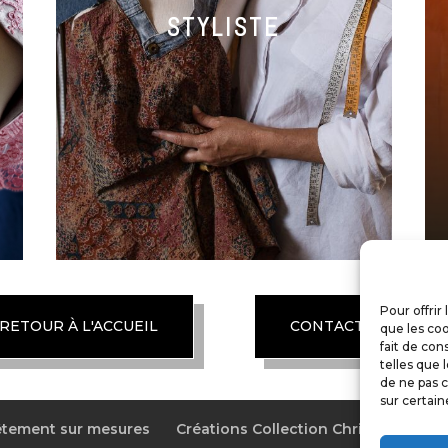
STYLISTE
Pour offrir
RETOUR À L'ACCUEIL
CONTACTER L'ATELI
que les coo
fait de con
telles que 
de ne pas c
sur certain
êtement sur mesures
Créations Collection Christine
A 