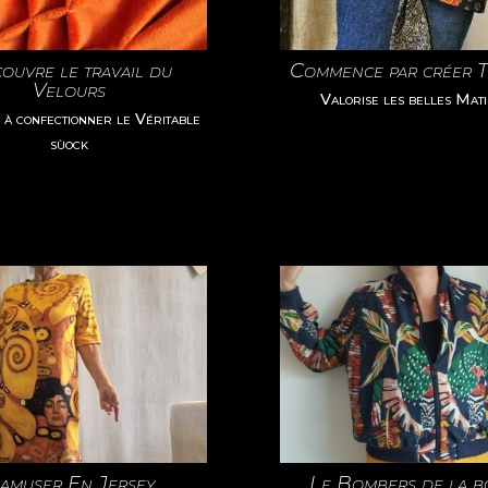
ouvre le travail du
Commence par créer 
Velours
Valorise les belles Mat
à confectionner le Véritable
sùock
’amuser En Jersey
Le Bombers de la 